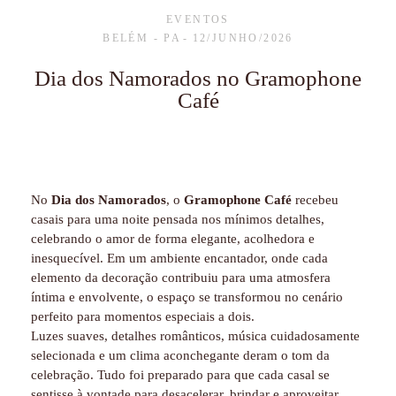
EVENTOS
BELÉM - PA
12/JUNHO/2026
Dia dos Namorados no Gramophone
Café
No
Dia dos Namorados
, o
Gramophone Café
recebeu
casais para uma noite pensada nos mínimos detalhes,
celebrando o amor de forma elegante, acolhedora e
inesquecível. Em um ambiente encantador, onde cada
elemento da decoração contribuiu para uma atmosfera
íntima e envolvente, o espaço se transformou no cenário
perfeito para momentos especiais a dois.
Luzes suaves, detalhes românticos, música cuidadosamente
selecionada e um clima aconchegante deram o tom da
celebração. Tudo foi preparado para que cada casal se
sentisse à vontade para desacelerar, brindar e aproveitar