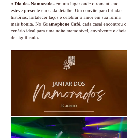
o
Dia dos Namorados
em um lugar onde o romantismo
esteve presente em cada detalhe. Um convite para brindar
histórias, fortalecer laços e celebrar o amor em sua forma
mais bonita. No
Gramophone Café
, cada casal encontrou o
cenário ideal para uma noite memorável, envolvente e cheia
de significado.