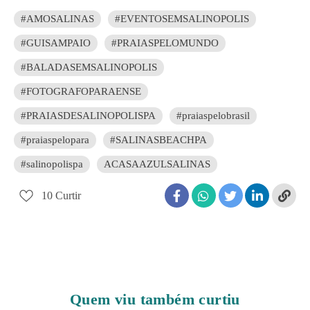
#AMOSALINAS
#EVENTOSEMSALINOPOLIS
#GUISAMPAIO
#PRAIASPELOMUNDO
#BALADASEMSALINOPOLIS
#FOTOGRAFOPARAENSE
#PRAIASDESALINOPOLISPA
#praiaspelobrasil
#praiaspelopara
#SALINASBEACHPA
#salinopolispa
ACASAAZULSALINAS
10
Curtir
Quem viu também curtiu